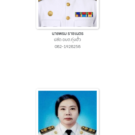
นายพรม ราชเนตร
ปลัด อบต.ทุ่งฮั้ว
082-1928258